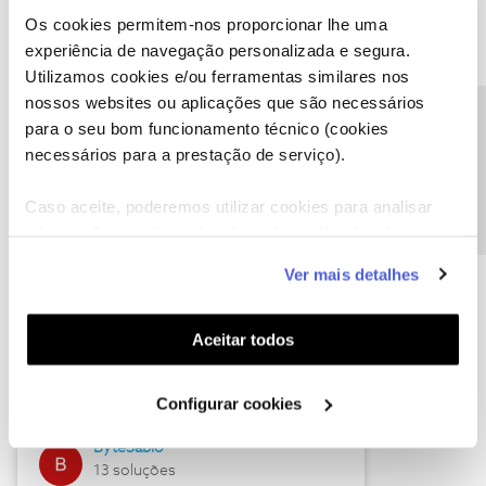
Os cookies permitem-nos proporcionar lhe uma
experiência de navegação personalizada e segura.
Utilizamos cookies e/ou ferramentas similares nos
Descubra as novidades de julho
nossos websites ou aplicações que são necessários
Precisa de ajuda?
para o seu bom funcionamento técnico (cookies
necessários para a prestação de serviço).
Caso aceite, poderemos utilizar cookies para analisar
informação estatística (cookies de analítica), adaptar
este serviço às suas preferências e apresentar-lhe
Ver mais detalhes
funcionalidades (cookies de personalização e
funcionalidade) e adaptar anúncios aos seus interesses
(cookies de publicidade personalizada). Pode gerir a
Hall of Fame de julho
Aceitar todos
utilização dos cookies clicando em "
Configurar
Guimas
Cookies
".
Configurar cookies
17 soluções
ByteSábio
13 soluções