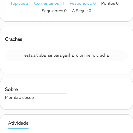
Tópicos 2
Comentários 11
Respondido 0
Pontos 0
Seguidores
0
A Seguir
0
Crachás
está a trabalhar para ganhar o primeiro crachá
Sobre
Membro desde
Atividade