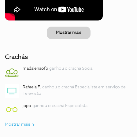
Mostrar mais
Crachás
madalenaofp
ganhou o crachá Social
Rafaela F.
ganhou o crachá Especialista em serviço de
Televisão
jppo
ganhou o crachá Especialista
Mostrar mais