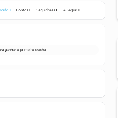
dido 1
Pontos 0
Seguidores
0
A Seguir
0
para ganhar o primeiro crachá