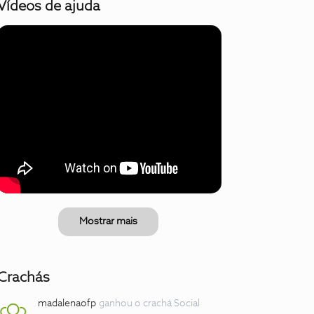
Vídeos de ajuda
Mostrar mais
Crachás
madalenaofp
ganhou o crachá Social