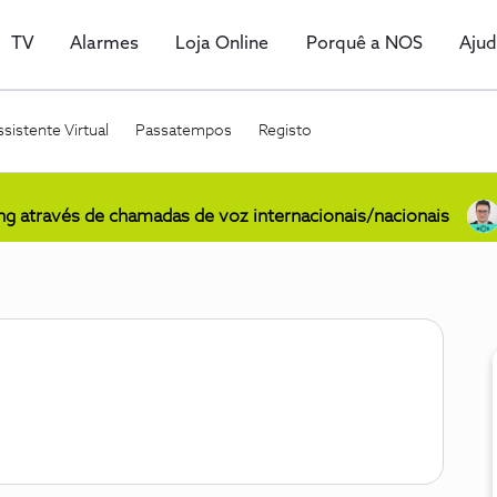
TV
Alarmes
Loja Online
Porquê a NOS
Aju
sistente Virtual
Passatempos
Registo
ing através de chamadas de voz internacionais/nacionais