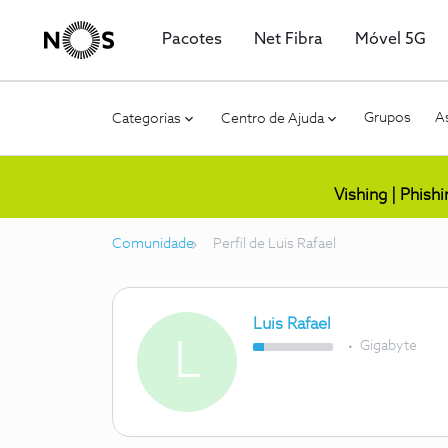
Pacotes
Net Fibra
Móvel 5G
Grupos
As
Categorias
Centro de Ajuda
Vishing | Phish
Comunidade
Perfil de Luis Rafael
Luis Rafael
L
Gigabyte