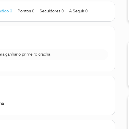
dido 0
Pontos 0
Seguidores
0
A Seguir
0
para ganhar o primeiro crachá
nha