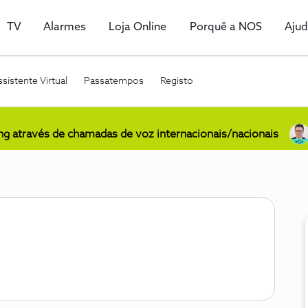
TV
Alarmes
Loja Online
Porquê a NOS
Aju
sistente Virtual
Passatempos
Registo
ing através de chamadas de voz internacionais/nacionais