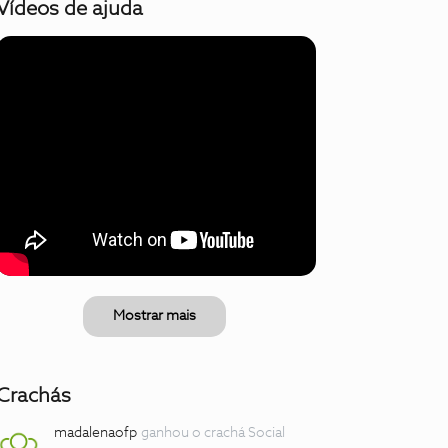
Vídeos de ajuda
Mostrar mais
Crachás
madalenaofp
ganhou o crachá Social