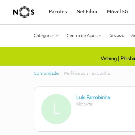
Pacotes
Net Fibra
Móvel 5G
Grupos
As
Categorias
Centro de Ajuda
Vishing | Phish
Comunidade
Perfil de Luís Farrobinha
Luís Farrobinha
L
Kilobyte