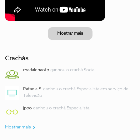
Mostrar mais
Crachás
madalenaofp
ganhou o crachá Social
Rafaela F.
ganhou o crachá Especialista em serviço de
Televisão
jppo
ganhou o crachá Especialista
Mostrar mais