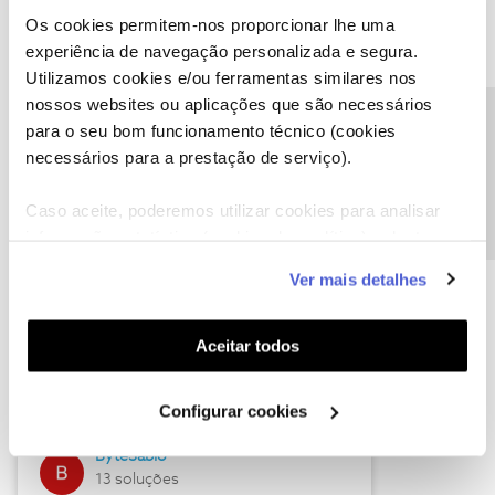
Os cookies permitem-nos proporcionar lhe uma
experiência de navegação personalizada e segura.
Utilizamos cookies e/ou ferramentas similares nos
Descubra as novidades de julho
nossos websites ou aplicações que são necessários
Precisa de ajuda?
para o seu bom funcionamento técnico (cookies
necessários para a prestação de serviço).
Caso aceite, poderemos utilizar cookies para analisar
informação estatística (cookies de analítica), adaptar
este serviço às suas preferências e apresentar-lhe
Ver mais detalhes
funcionalidades (cookies de personalização e
funcionalidade) e adaptar anúncios aos seus interesses
(cookies de publicidade personalizada). Pode gerir a
Hall of Fame de julho
Aceitar todos
utilização dos cookies clicando em "
Configurar
Guimas
Cookies
".
Configurar cookies
17 soluções
ByteSábio
13 soluções