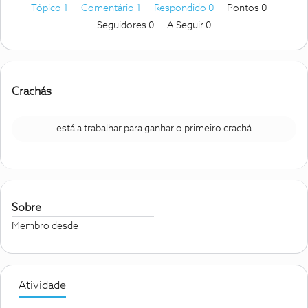
Tópico 1
Comentário 1
Respondido 0
Pontos 0
Seguidores
0
A Seguir
0
Crachás
está a trabalhar para ganhar o primeiro crachá
Sobre
Membro desde
Atividade