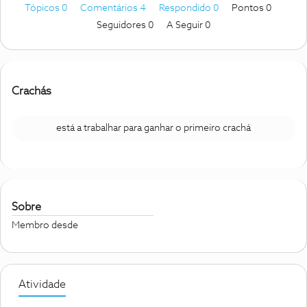
Tópicos 0
Comentários 4
Respondido 0
Pontos 0
Seguidores
0
A Seguir
0
Crachás
está a trabalhar para ganhar o primeiro crachá
Sobre
Membro desde
Atividade