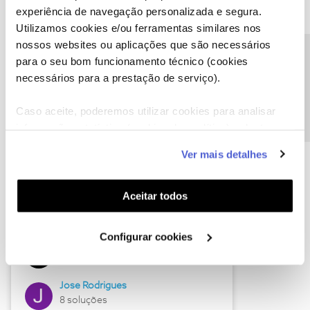
experiência de navegação personalizada e segura.
Utilizamos cookies e/ou ferramentas similares nos
nossos websites ou aplicações que são necessários
Descubra as novidades de junho
Precisa de ajuda?
para o seu bom funcionamento técnico (cookies
necessários para a prestação de serviço).
Caso aceite, poderemos utilizar cookies para analisar
informação estatística (cookies de analítica), adaptar
este serviço às suas preferências e apresentar-lhe
Ver mais detalhes
funcionalidades (cookies de personalização e
funcionalidade) e adaptar anúncios aos seus interesses
(cookies de publicidade personalizada). Pode gerir a
Aceitar todos
utilização dos cookies clicando em "
Configurar
Hall of Fame de junho
Cookies
".
Configurar cookies
Guimas
12 soluções
Jose Rodrigues
8 soluções