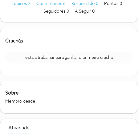
Tópicos 2
Comentários 6
Respondido 0
Pontos 0
Seguidores
0
A Seguir
0
Crachás
está a trabalhar para ganhar o primeiro crachá
Sobre
Membro desde
Atividade