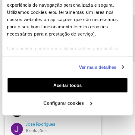
experiência de navegação personalizada e segura.
Utilizamos cookies e/ou ferramentas similares nos
nossos websites ou aplicações que são necessários
Descubra as novidades de junho
Precisa de ajuda?
para o seu bom funcionamento técnico (cookies
necessários para a prestação de serviço).
Caso aceite, poderemos utilizar cookies para analisar
informação estatística (cookies de analítica), adaptar
este serviço às suas preferências e apresentar-lhe
Ver mais detalhes
funcionalidades (cookies de personalização e
funcionalidade) e adaptar anúncios aos seus interesses
(cookies de publicidade personalizada). Pode gerir a
Aceitar todos
utilização dos cookies clicando em "
Configurar
Hall of Fame de junho
Cookies
".
Configurar cookies
Guimas
12 soluções
Jose Rodrigues
8 soluções