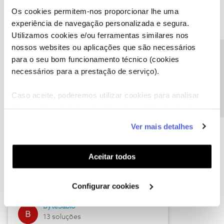
Os cookies permitem-nos proporcionar lhe uma
experiência de navegação personalizada e segura.
Utilizamos cookies e/ou ferramentas similares nos
Descubra as novidades de julho
nossos websites ou aplicações que são necessários
Precisa de ajuda?
para o seu bom funcionamento técnico (cookies
necessários para a prestação de serviço).
Caso aceite, poderemos utilizar cookies para analisar
informação estatística (cookies de analítica), adaptar
este serviço às suas preferências e apresentar-lhe
Ver mais detalhes
funcionalidades (cookies de personalização e
funcionalidade) e adaptar anúncios aos seus interesses
(cookies de publicidade personalizada). Pode gerir a
Hall of Fame de julho
Aceitar todos
utilização dos cookies clicando em "
Configurar
Guimas
Cookies
".
Configurar cookies
17 soluções
ByteSábio
13 soluções