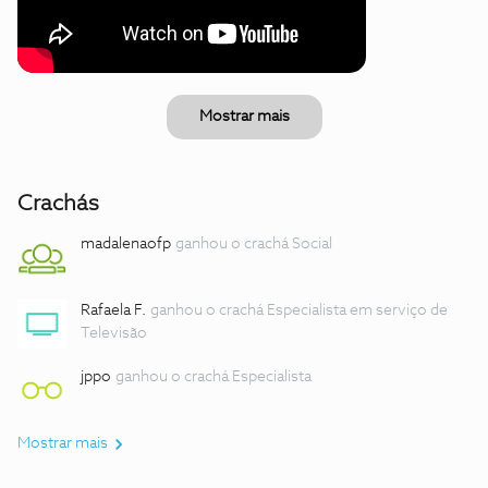
Mostrar mais
Crachás
madalenaofp
ganhou o crachá Social
Rafaela F.
ganhou o crachá Especialista em serviço de
Televisão
jppo
ganhou o crachá Especialista
Mostrar mais