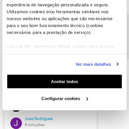
experiência de navegação personalizada e segura.
Utilizamos cookies e/ou ferramentas similares nos
nossos websites ou aplicações que são necessários
Descubra as novidades de junho
Precisa de ajuda?
para o seu bom funcionamento técnico (cookies
necessários para a prestação de serviço).
Caso aceite, poderemos utilizar cookies para analisar
informação estatística (cookies de analítica), adaptar
este serviço às suas preferências e apresentar-lhe
Ver mais detalhes
funcionalidades (cookies de personalização e
funcionalidade) e adaptar anúncios aos seus interesses
(cookies de publicidade personalizada). Pode gerir a
Aceitar todos
utilização dos cookies clicando em "
Configurar
Hall of Fame de junho
Cookies
".
Configurar cookies
Guimas
12 soluções
Jose Rodrigues
8 soluções