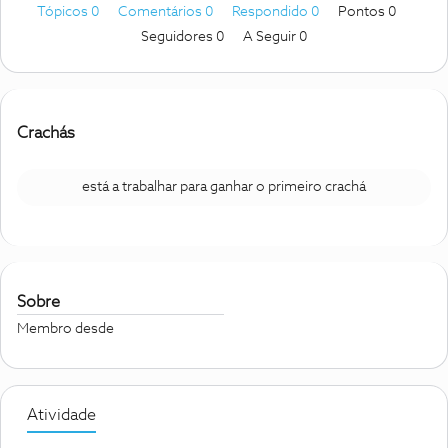
Tópicos 0
Comentários 0
Respondido 0
Pontos 0
Seguidores
0
A Seguir
0
Crachás
está a trabalhar para ganhar o primeiro crachá
Sobre
Membro desde
Atividade