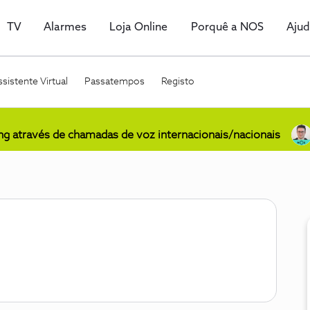
TV
Alarmes
Loja Online
Porquê a NOS
Aju
sistente Virtual
Passatempos
Registo
ing através de chamadas de voz internacionais/nacionais