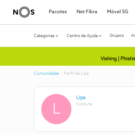
Pacotes
Net Fibra
Móvel 5G
Grupos
As
Categorias
Centro de Ajuda
Vishing | Phish
Comunidade
Perfil de Lipa
Lipa
L
Kilobyte