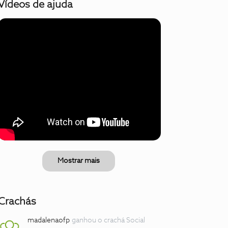
Vídeos de ajuda
Mostrar mais
Crachás
madalenaofp
ganhou o crachá Social