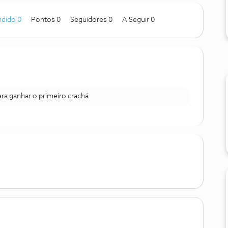
dido 0
Pontos 0
Seguidores
0
A Seguir
0
para ganhar o primeiro crachá