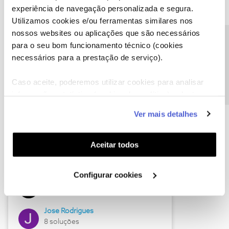
experiência de navegação personalizada e segura.
Utilizamos cookies e/ou ferramentas similares nos
nossos websites ou aplicações que são necessários
Descubra as novidades de junho
Precisa de ajuda?
para o seu bom funcionamento técnico (cookies
necessários para a prestação de serviço).
Caso aceite, poderemos utilizar cookies para analisar
informação estatística (cookies de analítica), adaptar
este serviço às suas preferências e apresentar-lhe
Ver mais detalhes
funcionalidades (cookies de personalização e
funcionalidade) e adaptar anúncios aos seus interesses
(cookies de publicidade personalizada). Pode gerir a
Aceitar todos
utilização dos cookies clicando em "
Configurar
Hall of Fame de junho
Cookies
".
Configurar cookies
Guimas
12 soluções
Jose Rodrigues
8 soluções