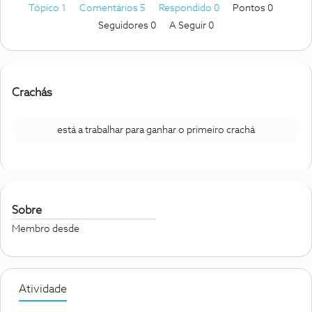
Tópico 1
Comentários 5
Respondido 0
Pontos 0
Seguidores
0
A Seguir
0
Crachás
está a trabalhar para ganhar o primeiro crachá
Sobre
Membro desde
Atividade