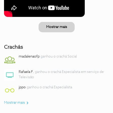
Mostrar mais
Crachás
madalenaofp
ganhou o crachá Social
Rafaela F.
ganhou o crachá Especialista em serviço de
Televisão
jppo
ganhou o crachá Especialista
Mostrar mais