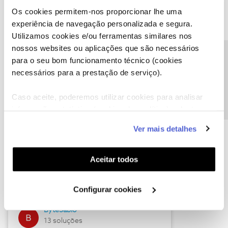
Os cookies permitem-nos proporcionar lhe uma
experiência de navegação personalizada e segura.
Utilizamos cookies e/ou ferramentas similares nos
Descubra as novidades de julho
nossos websites ou aplicações que são necessários
Precisa de ajuda?
para o seu bom funcionamento técnico (cookies
necessários para a prestação de serviço).
Caso aceite, poderemos utilizar cookies para analisar
informação estatística (cookies de analítica), adaptar
este serviço às suas preferências e apresentar-lhe
Ver mais detalhes
funcionalidades (cookies de personalização e
funcionalidade) e adaptar anúncios aos seus interesses
(cookies de publicidade personalizada). Pode gerir a
Hall of Fame de julho
Aceitar todos
utilização dos cookies clicando em "
Configurar
Guimas
Cookies
".
Configurar cookies
17 soluções
ByteSábio
13 soluções