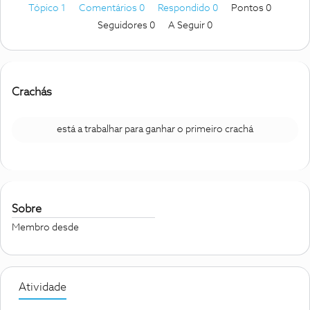
Tópico 1
Comentários 0
Respondido 0
Pontos 0
Seguidores
0
A Seguir
0
Crachás
está a trabalhar para ganhar o primeiro crachá
Sobre
Membro desde
Atividade