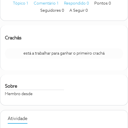
Tópico 1
Comentário 1
Respondido 0
Pontos 0
Seguidores
0
A Seguir
0
Crachás
está a trabalhar para ganhar o primeiro crachá
Sobre
Membro desde
Atividade