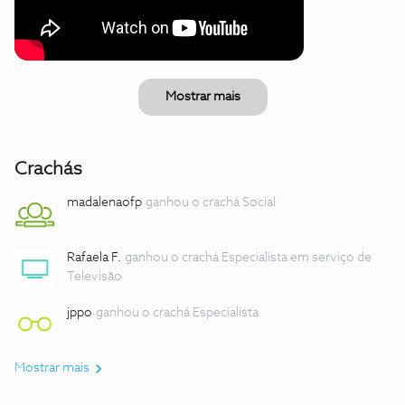
Mostrar mais
Crachás
madalenaofp
ganhou o crachá Social
Rafaela F.
ganhou o crachá Especialista em serviço de
Televisão
jppo
ganhou o crachá Especialista
Mostrar mais