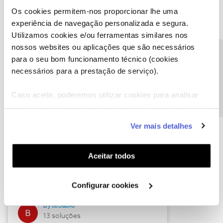
Os cookies permitem-nos proporcionar lhe uma
experiência de navegação personalizada e segura.
Utilizamos cookies e/ou ferramentas similares nos
Descubra as novidades de julho
nossos websites ou aplicações que são necessários
Precisa de ajuda?
para o seu bom funcionamento técnico (cookies
necessários para a prestação de serviço).
Caso aceite, poderemos utilizar cookies para analisar
informação estatística (cookies de analítica), adaptar
este serviço às suas preferências e apresentar-lhe
Ver mais detalhes
funcionalidades (cookies de personalização e
funcionalidade) e adaptar anúncios aos seus interesses
(cookies de publicidade personalizada). Pode gerir a
Hall of Fame de julho
Aceitar todos
utilização dos cookies clicando em "
Configurar
Guimas
Cookies
".
Configurar cookies
17 soluções
ByteSábio
13 soluções