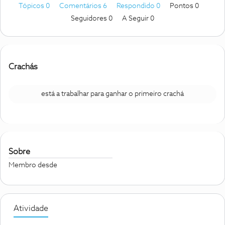
Tópicos 0
Comentários 6
Respondido 0
Pontos 0
Seguidores
0
A Seguir
0
Crachás
está a trabalhar para ganhar o primeiro crachá
Sobre
Membro desde
Atividade