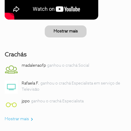
Mostrar mais
Crachás
madalenaofp
ganhou o crachá Social
Rafaela F.
ganhou o crachá Especialista em serviço de
Televisão
jppo
ganhou o crachá Especialista
Mostrar mais