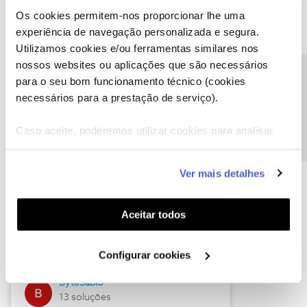
Os cookies permitem-nos proporcionar lhe uma
experiência de navegação personalizada e segura.
Utilizamos cookies e/ou ferramentas similares nos
Descubra as novidades de julho
nossos websites ou aplicações que são necessários
Precisa de ajuda?
para o seu bom funcionamento técnico (cookies
necessários para a prestação de serviço).
Caso aceite, poderemos utilizar cookies para analisar
informação estatística (cookies de analítica), adaptar
este serviço às suas preferências e apresentar-lhe
Ver mais detalhes
funcionalidades (cookies de personalização e
funcionalidade) e adaptar anúncios aos seus interesses
(cookies de publicidade personalizada). Pode gerir a
Hall of Fame de julho
Aceitar todos
utilização dos cookies clicando em "
Configurar
Guimas
Cookies
".
Configurar cookies
17 soluções
ByteSábio
13 soluções