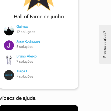
Hall of Fame de junho
Guimas
12 soluções
Precisa de ajuda?
Jose Rodrigues
8 soluções
Bruno Aleixo
7 soluções
Jorge C
7 soluções
Vídeos de ajuda