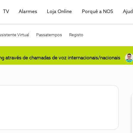
TV
Alarmes
Loja Online
Porquê a NOS
Aju
sistente Virtual
Passatempos
Registo
ing através de chamadas de voz internacionais/nacionais