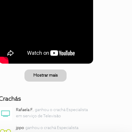
Mostrar mais
Crachás
Rafaela F.
ganhou o crachá Especialista
em serviço de Televisão
jppo
ganhou o crachá Especialista