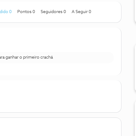
dido 0
Pontos 0
Seguidores
0
A Seguir
0
para ganhar o primeiro crachá