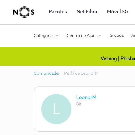
Pacotes
Net Fibra
Móvel 5G
Grupos
As
Categorias
Centro de Ajuda
Vishing | Phish
Comunidade
Perfil de LeonorM
LeonorM
L
Bit