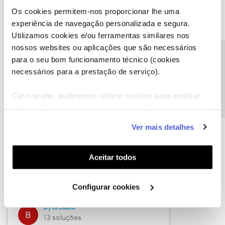
Os cookies permitem-nos proporcionar lhe uma
experiência de navegação personalizada e segura.
Utilizamos cookies e/ou ferramentas similares nos
Descubra as novidades de julho
nossos websites ou aplicações que são necessários
Precisa de ajuda?
para o seu bom funcionamento técnico (cookies
necessários para a prestação de serviço).
Caso aceite, poderemos utilizar cookies para analisar
informação estatística (cookies de analítica), adaptar
este serviço às suas preferências e apresentar-lhe
Ver mais detalhes
funcionalidades (cookies de personalização e
funcionalidade) e adaptar anúncios aos seus interesses
(cookies de publicidade personalizada). Pode gerir a
Hall of Fame de julho
Aceitar todos
utilização dos cookies clicando em "
Configurar
Guimas
Cookies
".
Configurar cookies
17 soluções
ByteSábio
13 soluções