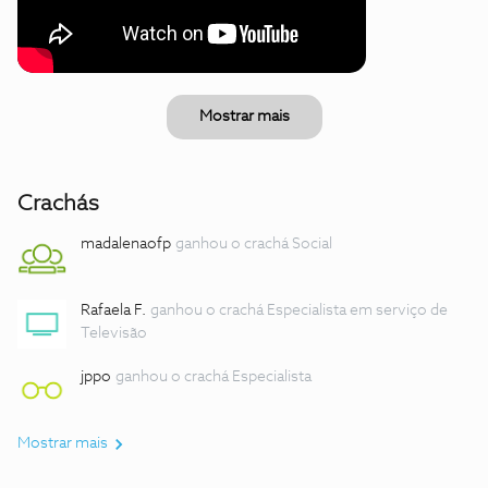
Mostrar mais
Crachás
madalenaofp
ganhou o crachá Social
Rafaela F.
ganhou o crachá Especialista em serviço de
Televisão
jppo
ganhou o crachá Especialista
Mostrar mais