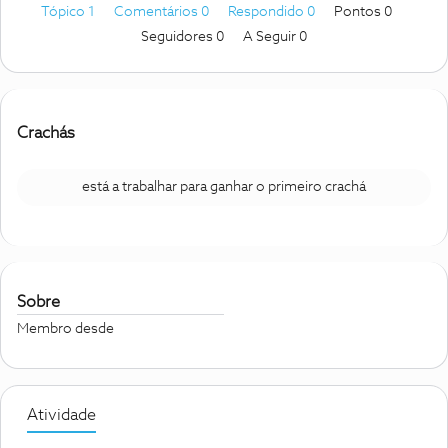
Tópico 1
Comentários 0
Respondido 0
Pontos 0
Seguidores
0
A Seguir
0
Crachás
está a trabalhar para ganhar o primeiro crachá
Sobre
Membro desde
Atividade