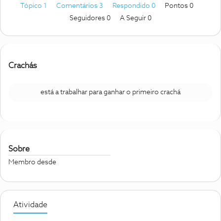
Tópico 1
Comentários 3
Respondido 0
Pontos 0
Seguidores
0
A Seguir
0
Crachás
está a trabalhar para ganhar o primeiro crachá
Sobre
Membro desde
Atividade