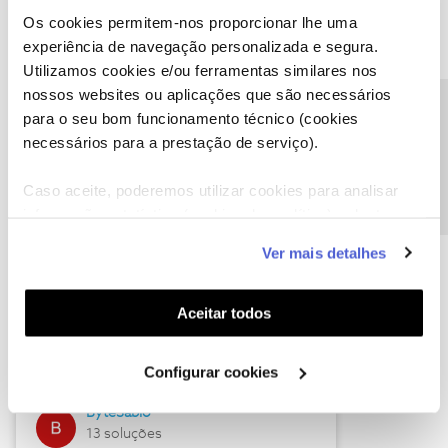
Os cookies permitem-nos proporcionar lhe uma
experiência de navegação personalizada e segura.
Utilizamos cookies e/ou ferramentas similares nos
Descubra as novidades de julho
nossos websites ou aplicações que são necessários
Precisa de ajuda?
para o seu bom funcionamento técnico (cookies
necessários para a prestação de serviço).
Caso aceite, poderemos utilizar cookies para analisar
informação estatística (cookies de analítica), adaptar
este serviço às suas preferências e apresentar-lhe
Ver mais detalhes
funcionalidades (cookies de personalização e
funcionalidade) e adaptar anúncios aos seus interesses
(cookies de publicidade personalizada). Pode gerir a
Hall of Fame de julho
Aceitar todos
utilização dos cookies clicando em "
Configurar
Guimas
Cookies
".
Configurar cookies
17 soluções
ByteSábio
13 soluções