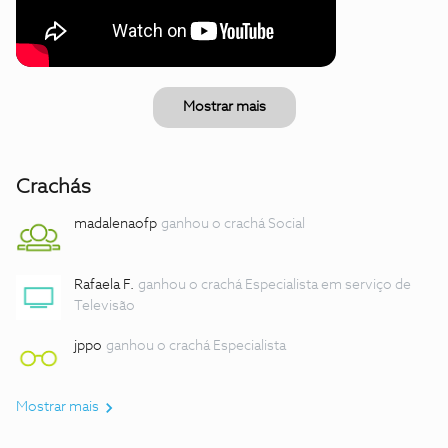
Mostrar mais
Crachás
madalenaofp
ganhou o crachá Social
Rafaela F.
ganhou o crachá Especialista em serviço de
Televisão
jppo
ganhou o crachá Especialista
Mostrar mais