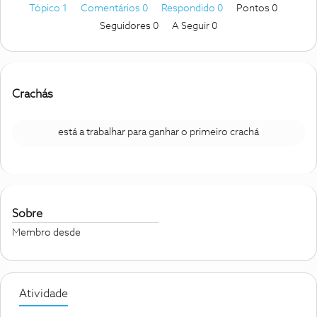
Tópico 1
Comentários 0
Respondido 0
Pontos 0
Seguidores
0
A Seguir
0
Crachás
está a trabalhar para ganhar o primeiro crachá
Sobre
Membro desde
Atividade