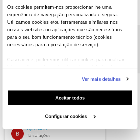
Os cookies permitem-nos proporcionar lhe uma
experiência de navegação personalizada e segura.
Utilizamos cookies e/ou ferramentas similares nos
Descubra as novidades de julho
nossos websites ou aplicações que são necessários
Precisa de ajuda?
para o seu bom funcionamento técnico (cookies
necessários para a prestação de serviço).
Caso aceite, poderemos utilizar cookies para analisar
informação estatística (cookies de analítica), adaptar
este serviço às suas preferências e apresentar-lhe
Ver mais detalhes
funcionalidades (cookies de personalização e
funcionalidade) e adaptar anúncios aos seus interesses
(cookies de publicidade personalizada). Pode gerir a
Hall of Fame de julho
Aceitar todos
utilização dos cookies clicando em "
Configurar
Guimas
Cookies
".
Configurar cookies
17 soluções
ByteSábio
13 soluções