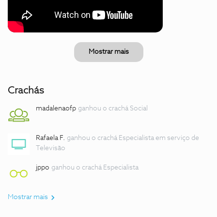
Mostrar mais
Crachás
madalenaofp
ganhou o crachá Social
Rafaela F.
ganhou o crachá Especialista em serviço de
Televisão
jppo
ganhou o crachá Especialista
Mostrar mais