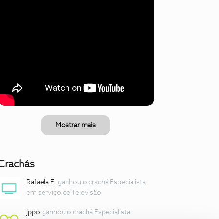
Mostrar mais
Crachás
Rafaela F.
ganhou o crachá Especialista
em serviço de Televisão
jppo
ganhou o crachá Especialista