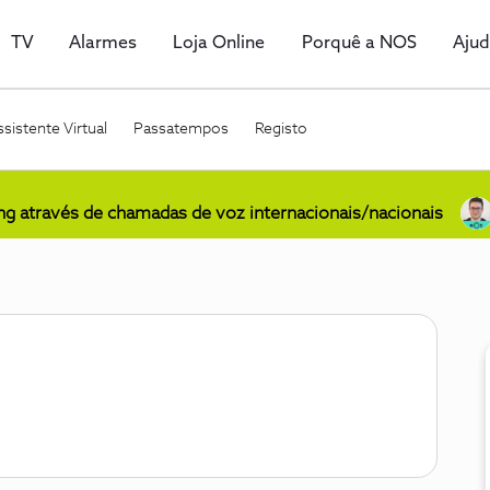
TV
Alarmes
Loja Online
Porquê a NOS
Aju
sistente Virtual
Passatempos
Registo
ing através de chamadas de voz internacionais/nacionais