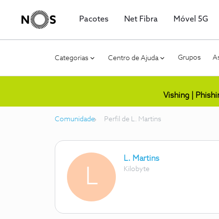
Pacotes
Net Fibra
Móvel 5G
Grupos
As
Categorias
Centro de Ajuda
Vishing | Phish
Comunidade
Perfil de L. Martins
L. Martins
L
Kilobyte