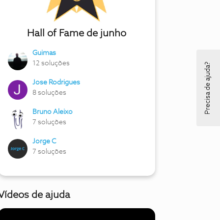
Hall of Fame de junho
Guimas
12 soluções
Precisa de ajuda?
Jose Rodrigues
8 soluções
Bruno Aleixo
7 soluções
Jorge C
7 soluções
Vídeos de ajuda