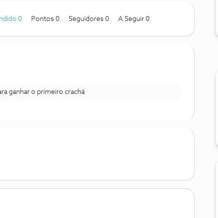
ndido 0
Pontos 0
Seguidores
0
A Seguir
0
para ganhar o primeiro crachá