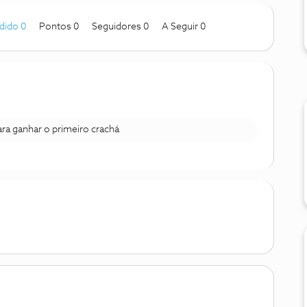
dido 0
Pontos 0
Seguidores
0
A Seguir
0
para ganhar o primeiro crachá