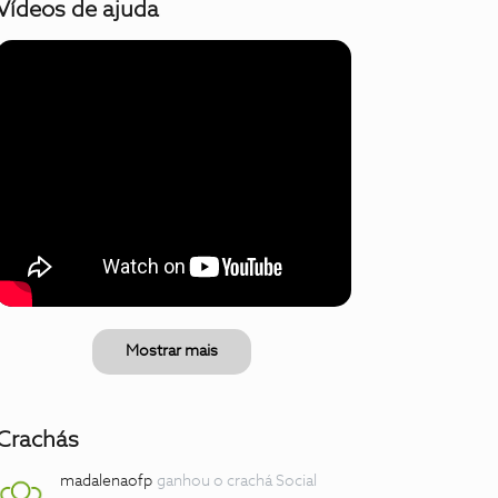
Vídeos de ajuda
Mostrar mais
Crachás
madalenaofp
ganhou o crachá Social