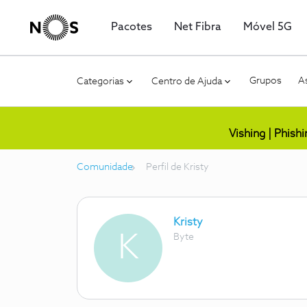
Pacotes
Net Fibra
Móvel 5G
Grupos
As
Categorias
Centro de Ajuda
Vishing | Phish
Comunidade
Perfil de Kristy
Kristy
K
Byte