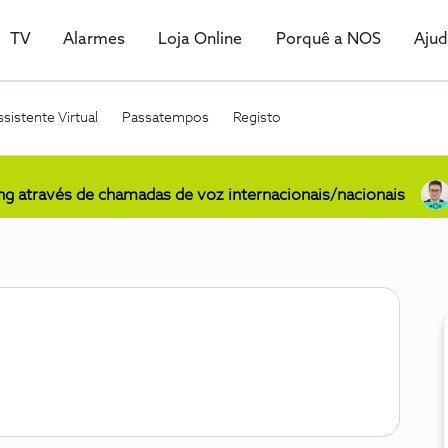
TV
Alarmes
Loja Online
Porquê a NOS
Aju
sistente Virtual
Passatempos
Registo
ing através de chamadas de voz internacionais/nacionais