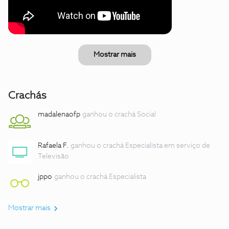
Mostrar mais
Crachás
madalenaofp
ganhou o crachá Social
Rafaela F.
ganhou o crachá Especialista em serviço de
Televisão
jppo
ganhou o crachá Especialista
Mostrar mais