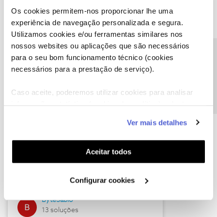
Os cookies permitem-nos proporcionar lhe uma
experiência de navegação personalizada e segura.
Utilizamos cookies e/ou ferramentas similares nos
Descubra as novidades de julho
nossos websites ou aplicações que são necessários
Precisa de ajuda?
para o seu bom funcionamento técnico (cookies
necessários para a prestação de serviço).
Caso aceite, poderemos utilizar cookies para analisar
informação estatística (cookies de analítica), adaptar
este serviço às suas preferências e apresentar-lhe
Ver mais detalhes
funcionalidades (cookies de personalização e
funcionalidade) e adaptar anúncios aos seus interesses
(cookies de publicidade personalizada). Pode gerir a
Hall of Fame de julho
Aceitar todos
utilização dos cookies clicando em "
Configurar
Guimas
Cookies
".
Configurar cookies
17 soluções
ByteSábio
13 soluções