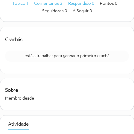
Tópico 1
Comentários 2
Respondido 0
Pontos 0
Seguidores
0
A Seguir
0
Crachás
está a trabalhar para ganhar o primeiro crachá
Sobre
Membro desde
Atividade