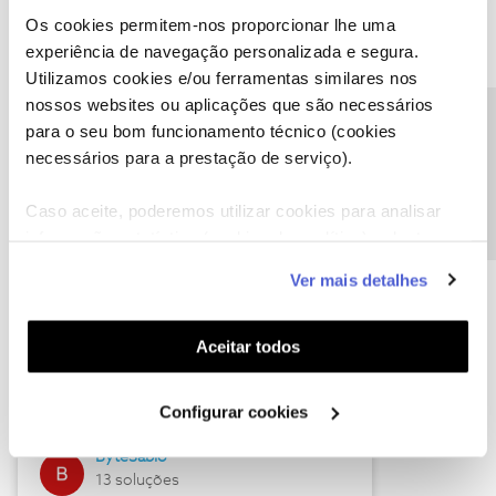
Os cookies permitem-nos proporcionar lhe uma
experiência de navegação personalizada e segura.
Utilizamos cookies e/ou ferramentas similares nos
Descubra as novidades de julho
nossos websites ou aplicações que são necessários
Precisa de ajuda?
para o seu bom funcionamento técnico (cookies
necessários para a prestação de serviço).
Caso aceite, poderemos utilizar cookies para analisar
informação estatística (cookies de analítica), adaptar
este serviço às suas preferências e apresentar-lhe
Ver mais detalhes
funcionalidades (cookies de personalização e
funcionalidade) e adaptar anúncios aos seus interesses
(cookies de publicidade personalizada). Pode gerir a
Hall of Fame de julho
Aceitar todos
utilização dos cookies clicando em "
Configurar
Guimas
Cookies
".
Configurar cookies
17 soluções
ByteSábio
13 soluções