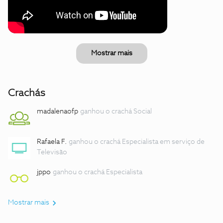
Mostrar mais
Crachás
madalenaofp
ganhou o crachá Social
Rafaela F.
ganhou o crachá Especialista em serviço de
Televisão
jppo
ganhou o crachá Especialista
Mostrar mais