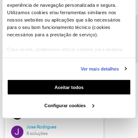
experiência de navegação personalizada e segura.
Utilizamos cookies e/ou ferramentas similares nos
nossos websites ou aplicações que são necessários
Descubra as novidades de junho
Precisa de ajuda?
para o seu bom funcionamento técnico (cookies
necessários para a prestação de serviço).
Caso aceite, poderemos utilizar cookies para analisar
informação estatística (cookies de analítica), adaptar
este serviço às suas preferências e apresentar-lhe
Ver mais detalhes
funcionalidades (cookies de personalização e
funcionalidade) e adaptar anúncios aos seus interesses
(cookies de publicidade personalizada). Pode gerir a
Aceitar todos
utilização dos cookies clicando em "
Configurar
Hall of Fame de junho
Cookies
".
Configurar cookies
Guimas
12 soluções
Jose Rodrigues
8 soluções