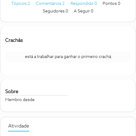
Tópicos 2
Comentários 2
Respondido 0
Pontos 0
Seguidores
0
A Seguir
0
Crachás
está a trabalhar para ganhar o primeiro crachá
Sobre
Membro desde
Atividade