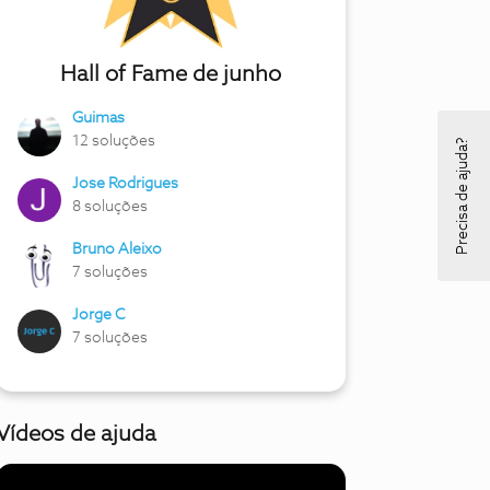
Hall of Fame de junho
Guimas
12 soluções
Precisa de ajuda?
Jose Rodrigues
8 soluções
Bruno Aleixo
7 soluções
Jorge C
7 soluções
Vídeos de ajuda