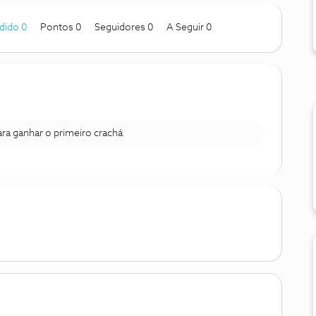
dido 0
Pontos 0
Seguidores
0
A Seguir
0
para ganhar o primeiro crachá