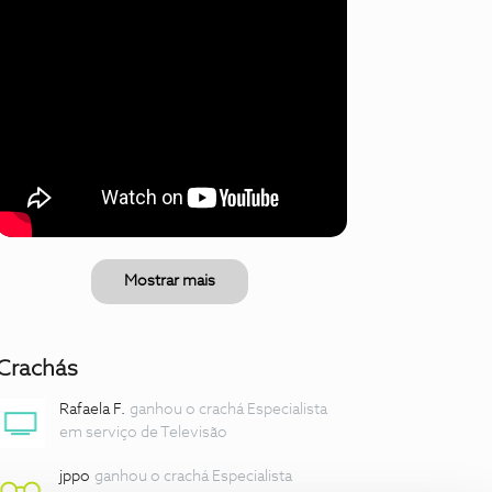
Mostrar mais
Crachás
Rafaela F.
ganhou o crachá Especialista
em serviço de Televisão
jppo
ganhou o crachá Especialista