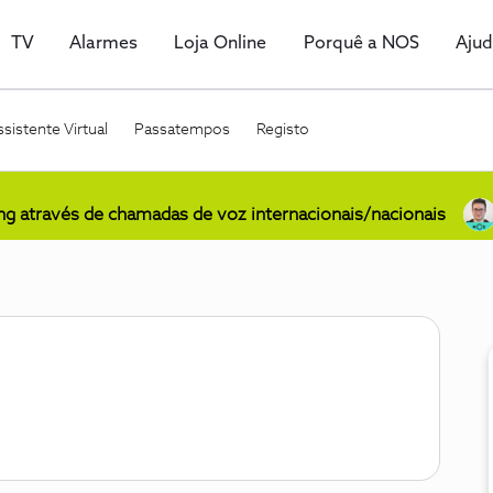
TV
Alarmes
Loja Online
Porquê a NOS
Aju
sistente Virtual
Passatempos
Registo
ing através de chamadas de voz internacionais/nacionais