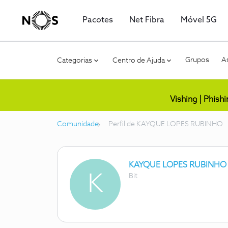
Pacotes
Net Fibra
Móvel 5G
Grupos
As
Categorias
Centro de Ajuda
Vishing | Phish
Comunidade
Perfil de KAYQUE LOPES RUBINHO
KAYQUE LOPES RUBINHO
K
Bit