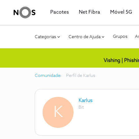
Pacotes
Net Fibra
Móvel 5G
Grupos
As
Categorias
Centro de Ajuda
Vishing | Phish
Comunidade
Perfil de Karlus
Karlus
K
Bit