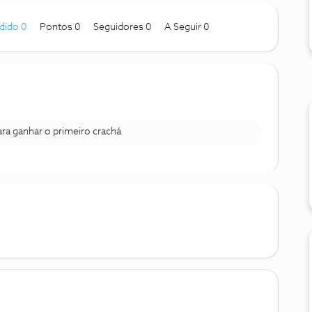
dido 0
Pontos 0
Seguidores
0
A Seguir
0
para ganhar o primeiro crachá