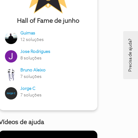
Hall of Fame de junho
Guimas
12 soluções
Precisa de ajuda?
Jose Rodrigues
8 soluções
Bruno Aleixo
7 soluções
Jorge C
7 soluções
Vídeos de ajuda