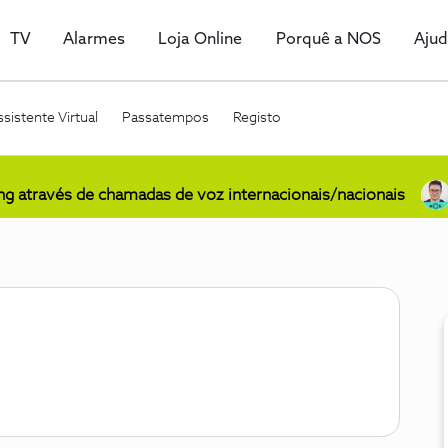
TV
Alarmes
Loja Online
Porquê a NOS
Aju
sistente Virtual
Passatempos
Registo
ing através de chamadas de voz internacionais/nacionais