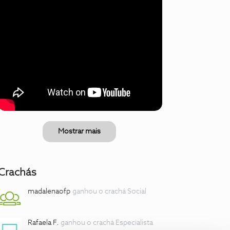
Mostrar mais
Crachás
madalenaofp
ganhou o crachá Social
Rafaela F.
ganhou o crachá Especialista