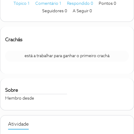
Tópico 1
Comentário 1
Respondido 0
Pontos 0
Seguidores
0
A Seguir
0
Crachás
está a trabalhar para ganhar o primeiro crachá
Sobre
Membro desde
Atividade