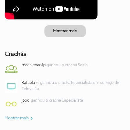
Mostrar mais
Crachás
madalenaofp
ganhou o crachá Social
Rafaela F.
ganhou o crachá Especialista em serviço de
Televisão
jppo
ganhou o crachá Especialista
Mostrar mais