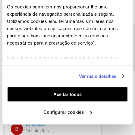
Os cookies permitem-nos proporcionar lhe uma
experiência de navegação personalizada e segura.
Utilizamos cookies e/ou ferramentas similares nos
Descubra as novidades de julho
nossos websites ou aplicações que são necessários
Precisa de ajuda?
para o seu bom funcionamento técnico (cookies
necessários para a prestação de serviço).
Caso aceite, poderemos utilizar cookies para analisar
informação estatística (cookies de analítica), adaptar
este serviço às suas preferências e apresentar-lhe
Ver mais detalhes
funcionalidades (cookies de personalização e
funcionalidade) e adaptar anúncios aos seus interesses
(cookies de publicidade personalizada). Pode gerir a
Hall of Fame de julho
Aceitar todos
utilização dos cookies clicando em "
Configurar
Guimas
Cookies
".
Configurar cookies
17 soluções
ByteSábio
13 soluções