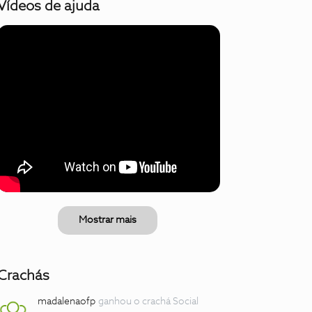
Vídeos de ajuda
Mostrar mais
Crachás
madalenaofp
ganhou o crachá Social