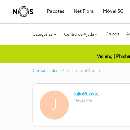
Pacotes
Net Fibra
Móvel 5G
Grupos
As
Categorias
Centro de Ajuda
Vishing | Phish
Comunidade
Perfil de JulioRCosta
JulioRCosta
J
Megabyte