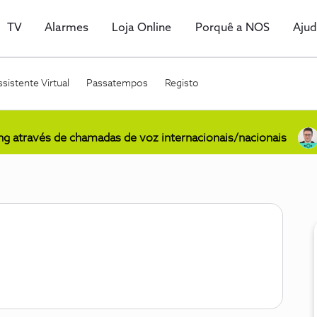
TV
Alarmes
Loja Online
Porquê a NOS
Aju
sistente Virtual
Passatempos
Registo
ing através de chamadas de voz internacionais/nacionais