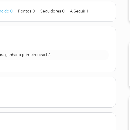
ndido 0
Pontos 0
Seguidores
0
A Seguir
1
para ganhar o primeiro crachá