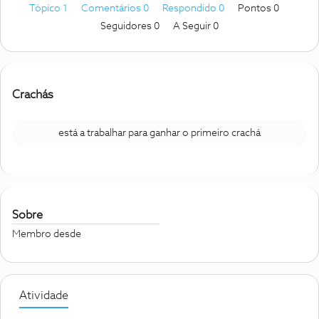
Tópico 1
Comentários 0
Respondido 0
Pontos 0
Seguidores
0
A Seguir
0
Crachás
está a trabalhar para ganhar o primeiro crachá
Sobre
Membro desde
Atividade