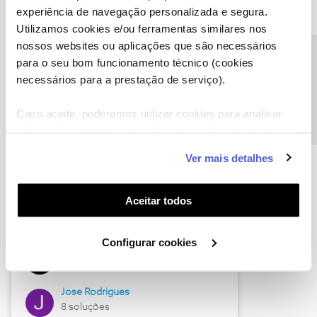
experiência de navegação personalizada e segura.
Utilizamos cookies e/ou ferramentas similares nos
nossos websites ou aplicações que são necessários
Descubra as novidades de junho
Precisa de ajuda?
para o seu bom funcionamento técnico (cookies
necessários para a prestação de serviço).
Caso aceite, poderemos utilizar cookies para analisar
informação estatística (cookies de analítica), adaptar
este serviço às suas preferências e apresentar-lhe
Ver mais detalhes
funcionalidades (cookies de personalização e
funcionalidade) e adaptar anúncios aos seus interesses
(cookies de publicidade personalizada). Pode gerir a
Aceitar todos
utilização dos cookies clicando em "
Configurar
Hall of Fame de junho
Cookies
".
Configurar cookies
Guimas
12 soluções
Jose Rodrigues
8 soluções