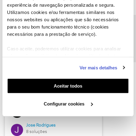
experiência de navegação personalizada e segura.
Utilizamos cookies e/ou ferramentas similares nos
nossos websites ou aplicações que são necessários
Descubra as novidades de junho
Precisa de ajuda?
para o seu bom funcionamento técnico (cookies
necessários para a prestação de serviço).
Caso aceite, poderemos utilizar cookies para analisar
informação estatística (cookies de analítica), adaptar
este serviço às suas preferências e apresentar-lhe
Ver mais detalhes
funcionalidades (cookies de personalização e
funcionalidade) e adaptar anúncios aos seus interesses
(cookies de publicidade personalizada). Pode gerir a
Aceitar todos
utilização dos cookies clicando em "
Configurar
Hall of Fame de junho
Cookies
".
Configurar cookies
Guimas
12 soluções
Jose Rodrigues
8 soluções