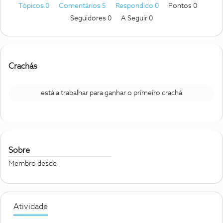
Tópicos 0
Comentários 5
Respondido 0
Pontos 0
Seguidores
0
A Seguir
0
Crachás
está a trabalhar para ganhar o primeiro crachá
Sobre
Membro desde
Atividade