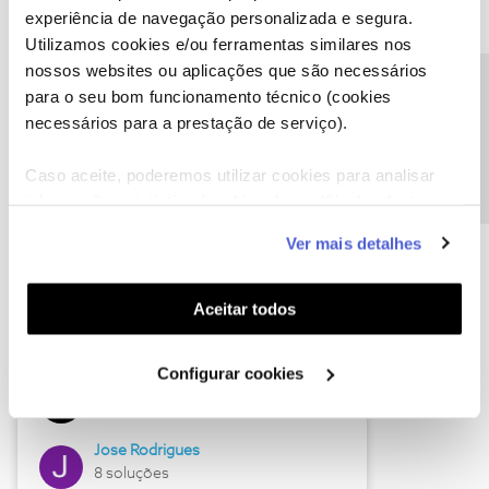
experiência de navegação personalizada e segura.
Utilizamos cookies e/ou ferramentas similares nos
nossos websites ou aplicações que são necessários
Descubra as novidades de junho
Precisa de ajuda?
para o seu bom funcionamento técnico (cookies
necessários para a prestação de serviço).
Caso aceite, poderemos utilizar cookies para analisar
informação estatística (cookies de analítica), adaptar
este serviço às suas preferências e apresentar-lhe
Ver mais detalhes
funcionalidades (cookies de personalização e
funcionalidade) e adaptar anúncios aos seus interesses
(cookies de publicidade personalizada). Pode gerir a
Aceitar todos
utilização dos cookies clicando em "
Configurar
Hall of Fame de junho
Cookies
".
Configurar cookies
Guimas
12 soluções
Jose Rodrigues
8 soluções