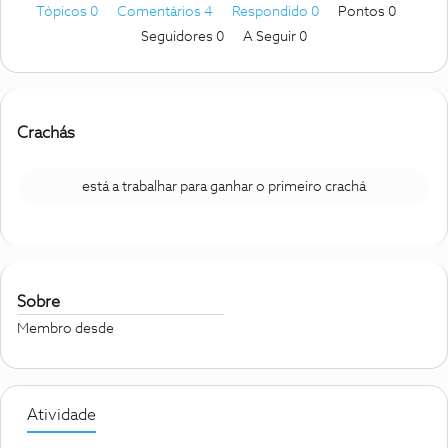
Tópicos 0
Comentários 4
Respondido 0
Pontos 0
Seguidores
0
A Seguir
0
Crachás
está a trabalhar para ganhar o primeiro crachá
Sobre
Membro desde
Atividade