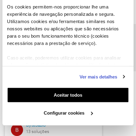
Os cookies permitem-nos proporcionar lhe uma
experiência de navegação personalizada e segura.
Utilizamos cookies e/ou ferramentas similares nos
Descubra as novidades de julho
nossos websites ou aplicações que são necessários
Precisa de ajuda?
para o seu bom funcionamento técnico (cookies
necessários para a prestação de serviço).
Caso aceite, poderemos utilizar cookies para analisar
informação estatística (cookies de analítica), adaptar
este serviço às suas preferências e apresentar-lhe
Ver mais detalhes
funcionalidades (cookies de personalização e
funcionalidade) e adaptar anúncios aos seus interesses
(cookies de publicidade personalizada). Pode gerir a
Hall of Fame de julho
Aceitar todos
utilização dos cookies clicando em "
Configurar
Guimas
Cookies
".
Configurar cookies
17 soluções
ByteSábio
13 soluções