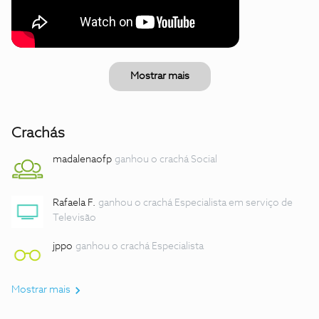
Mostrar mais
Crachás
madalenaofp
ganhou o crachá Social
Rafaela F.
ganhou o crachá Especialista em serviço de
Televisão
jppo
ganhou o crachá Especialista
Mostrar mais