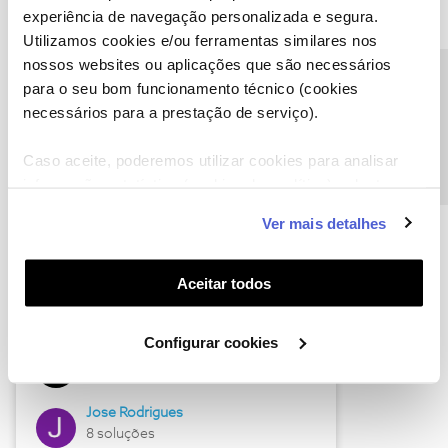
experiência de navegação personalizada e segura.
Utilizamos cookies e/ou ferramentas similares nos
nossos websites ou aplicações que são necessários
Descubra as novidades de junho
Precisa de ajuda?
para o seu bom funcionamento técnico (cookies
necessários para a prestação de serviço).
Caso aceite, poderemos utilizar cookies para analisar
informação estatística (cookies de analítica), adaptar
este serviço às suas preferências e apresentar-lhe
Ver mais detalhes
funcionalidades (cookies de personalização e
funcionalidade) e adaptar anúncios aos seus interesses
(cookies de publicidade personalizada). Pode gerir a
Aceitar todos
utilização dos cookies clicando em "
Configurar
Hall of Fame de junho
Cookies
".
Configurar cookies
Guimas
12 soluções
Jose Rodrigues
8 soluções