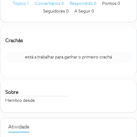
Tópico 1
Comentários 0
Respondido 0
Pontos 0
Seguidores
0
A Seguir
0
Crachás
está a trabalhar para ganhar o primeiro crachá
Sobre
Membro desde
Atividade