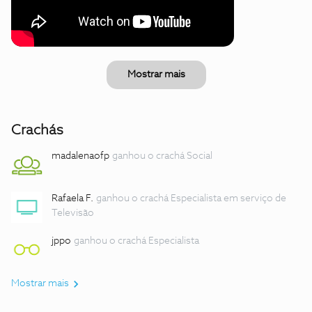
Mostrar mais
Crachás
madalenaofp
ganhou o crachá Social
Rafaela F.
ganhou o crachá Especialista em serviço de
Televisão
jppo
ganhou o crachá Especialista
Mostrar mais