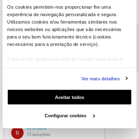
Os cookies permitem-nos proporcionar lhe uma
experiência de navegação personalizada e segura.
Utilizamos cookies e/ou ferramentas similares nos
Descubra as novidades de julho
nossos websites ou aplicações que são necessários
Precisa de ajuda?
para o seu bom funcionamento técnico (cookies
necessários para a prestação de serviço).
Caso aceite, poderemos utilizar cookies para analisar
informação estatística (cookies de analítica), adaptar
este serviço às suas preferências e apresentar-lhe
Ver mais detalhes
funcionalidades (cookies de personalização e
funcionalidade) e adaptar anúncios aos seus interesses
(cookies de publicidade personalizada). Pode gerir a
Hall of Fame de julho
Aceitar todos
utilização dos cookies clicando em "
Configurar
Guimas
Cookies
".
Configurar cookies
17 soluções
ByteSábio
13 soluções