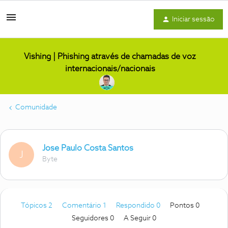
Iniciar sessão
Vishing | Phishing através de chamadas de voz
internacionais/nacionais
Comunidade
Jose Paulo Costa Santos
J
Byte
Tópicos 2
Comentário 1
Respondido 0
Pontos 0
Seguidores
0
A Seguir
0