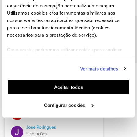
experiência de navegação personalizada e segura.
Descubra as novidades de julho
Utilizamos cookies e/ou ferramentas similares nos
nossos websites ou aplicações que são necessários
Precisa de ajuda?
para o seu bom funcionamento técnico (cookies
necessários para a prestação de serviço).
Caso aceite, poderemos utilizar cookies para analisar
informação estatística (cookies de analítica), adaptar
este serviço às suas preferências e apresentar-lhe
Ver mais detalhes
funcionalidades (cookies de personalização e
Hall of Fame de julho
funcionalidade) e adaptar anúncios aos seus interesses
(cookies de publicidade personalizada). Pode gerir a
Aceitar todos
Guimas
utilização dos cookies clicando em "
Configurar
17 soluções
Cookies
".
Configurar cookies
ByteSábio
13 soluções
Jose Rodrigues
9 soluções