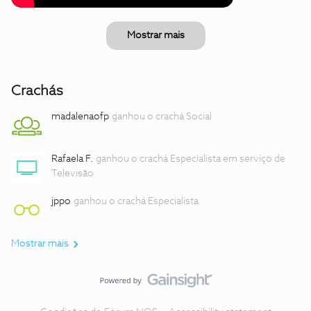
Mostrar mais
Crachás
madalenaofp
ganhou o crachá Social
Rafaela F.
ganhou o crachá Especialista em serviço de
Televisão
jppo
ganhou o crachá Especialista
Mostrar mais