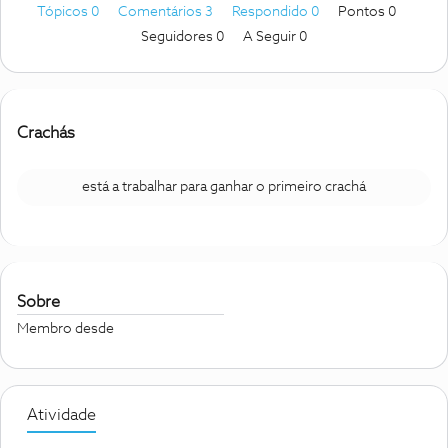
Tópicos 0
Comentários 3
Respondido 0
Pontos 0
Seguidores
0
A Seguir
0
Crachás
está a trabalhar para ganhar o primeiro crachá
Sobre
Membro desde
Atividade