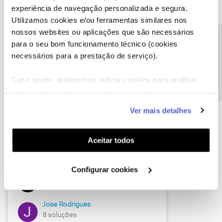
experiência de navegação personalizada e segura.
Utilizamos cookies e/ou ferramentas similares nos
nossos websites ou aplicações que são necessários
Descubra as novidades de junho
Precisa de ajuda?
para o seu bom funcionamento técnico (cookies
necessários para a prestação de serviço).
Caso aceite, poderemos utilizar cookies para analisar
informação estatística (cookies de analítica), adaptar
este serviço às suas preferências e apresentar-lhe
Ver mais detalhes
funcionalidades (cookies de personalização e
funcionalidade) e adaptar anúncios aos seus interesses
(cookies de publicidade personalizada). Pode gerir a
Aceitar todos
utilização dos cookies clicando em "
Configurar
Hall of Fame de junho
Cookies
".
Configurar cookies
Guimas
12 soluções
Jose Rodrigues
8 soluções