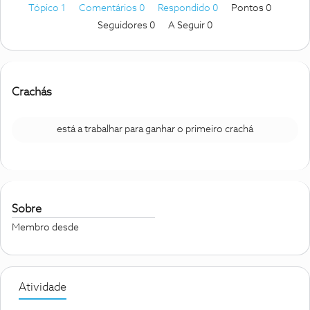
Tópico 1
Comentários 0
Respondido 0
Pontos 0
Seguidores
0
A Seguir
0
Crachás
está a trabalhar para ganhar o primeiro crachá
Sobre
Membro desde
Atividade