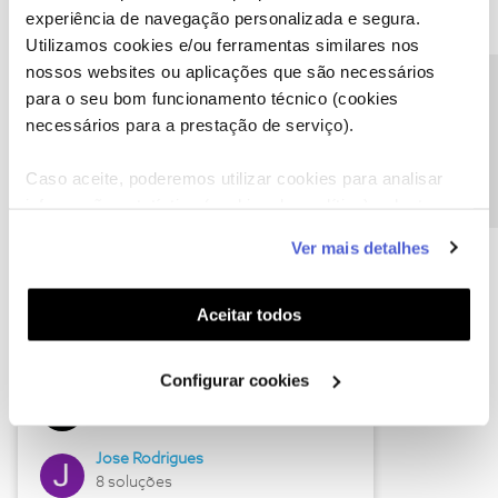
experiência de navegação personalizada e segura.
Utilizamos cookies e/ou ferramentas similares nos
nossos websites ou aplicações que são necessários
Descubra as novidades de junho
Precisa de ajuda?
para o seu bom funcionamento técnico (cookies
necessários para a prestação de serviço).
Caso aceite, poderemos utilizar cookies para analisar
informação estatística (cookies de analítica), adaptar
este serviço às suas preferências e apresentar-lhe
Ver mais detalhes
funcionalidades (cookies de personalização e
funcionalidade) e adaptar anúncios aos seus interesses
(cookies de publicidade personalizada). Pode gerir a
Aceitar todos
utilização dos cookies clicando em "
Configurar
Hall of Fame de junho
Cookies
".
Configurar cookies
Guimas
12 soluções
Jose Rodrigues
8 soluções