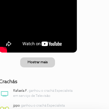
Mostrar mais
Crachás
Rafaela F.
ganhou o crachá Especialista
em serviço de Televisão
jppo
ganhou o crachá Especialista