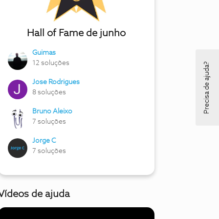
Hall of Fame de junho
Guimas
12 soluções
Precisa de ajuda?
Jose Rodrigues
8 soluções
Bruno Aleixo
7 soluções
Jorge C
7 soluções
Vídeos de ajuda