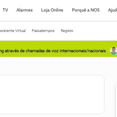
TV
Alarmes
Loja Online
Porquê a NOS
Aju
sistente Virtual
Passatempos
Registo
ing através de chamadas de voz internacionais/nacionais