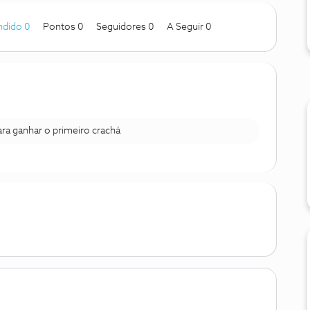
ndido 0
Pontos 0
Seguidores
0
A Seguir
0
para ganhar o primeiro crachá