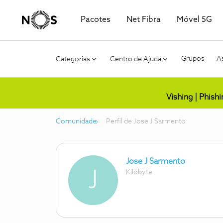
Pacotes
Net Fibra
Móvel 5G
Grupos
As
Categorias
Centro de Ajuda
Vishing | Phish
Comunidade
Perfil de Jose J Sarmento
Jose J Sarmento
J
Kilobyte