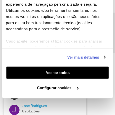
experiência de navegação personalizada e segura.
Utilizamos cookies e/ou ferramentas similares nos
nossos websites ou aplicações que são necessários
Descubra as novidades de junho
Precisa de ajuda?
para o seu bom funcionamento técnico (cookies
necessários para a prestação de serviço).
Caso aceite, poderemos utilizar cookies para analisar
informação estatística (cookies de analítica), adaptar
este serviço às suas preferências e apresentar-lhe
Ver mais detalhes
funcionalidades (cookies de personalização e
funcionalidade) e adaptar anúncios aos seus interesses
(cookies de publicidade personalizada). Pode gerir a
Aceitar todos
utilização dos cookies clicando em "
Configurar
Hall of Fame de junho
Cookies
".
Configurar cookies
Guimas
12 soluções
Jose Rodrigues
8 soluções