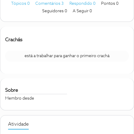
Tópicos 0
Comentários 3
Respondido 0
Pontos 0
Seguidores
0
A Seguir
0
Crachás
está a trabalhar para ganhar o primeiro crachá
Sobre
Membro desde
Atividade