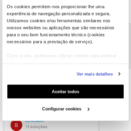
Os cookies permitem-nos proporcionar lhe uma
experiência de navegação personalizada e segura.
Utilizamos cookies e/ou ferramentas similares nos
Descubra as novidades de julho
nossos websites ou aplicações que são necessários
Precisa de ajuda?
para o seu bom funcionamento técnico (cookies
necessários para a prestação de serviço).
Caso aceite, poderemos utilizar cookies para analisar
informação estatística (cookies de analítica), adaptar
este serviço às suas preferências e apresentar-lhe
Ver mais detalhes
funcionalidades (cookies de personalização e
funcionalidade) e adaptar anúncios aos seus interesses
(cookies de publicidade personalizada). Pode gerir a
Hall of Fame de julho
Aceitar todos
utilização dos cookies clicando em "
Configurar
Guimas
Cookies
".
Configurar cookies
17 soluções
ByteSábio
13 soluções