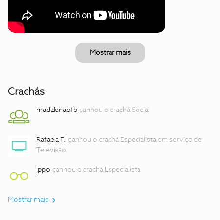
Mostrar mais
Crachás
madalenaofp
ganhou o crachá Social
Rafaela F.
ganhou o crachá Especialista em serviço de
Televisão
jppo
ganhou o crachá Especialista
Mostrar mais