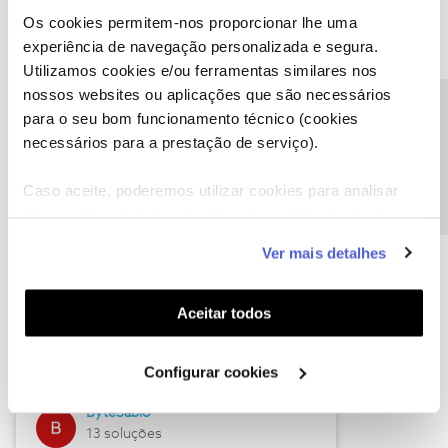
Os cookies permitem-nos proporcionar lhe uma
experiência de navegação personalizada e segura.
Utilizamos cookies e/ou ferramentas similares nos
Descubra as novidades de julho
nossos websites ou aplicações que são necessários
Precisa de ajuda?
para o seu bom funcionamento técnico (cookies
necessários para a prestação de serviço).
Caso aceite, poderemos utilizar cookies para analisar
informação estatística (cookies de analítica), adaptar
este serviço às suas preferências e apresentar-lhe
Ver mais detalhes
funcionalidades (cookies de personalização e
funcionalidade) e adaptar anúncios aos seus interesses
(cookies de publicidade personalizada). Pode gerir a
Hall of Fame de julho
Aceitar todos
utilização dos cookies clicando em "
Configurar
Guimas
Cookies
".
Configurar cookies
17 soluções
ByteSábio
13 soluções