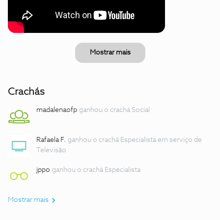
Mostrar mais
Crachás
madalenaofp
ganhou o crachá Social
Rafaela F.
ganhou o crachá Especialista em serviço de
Televisão
jppo
ganhou o crachá Especialista
Mostrar mais