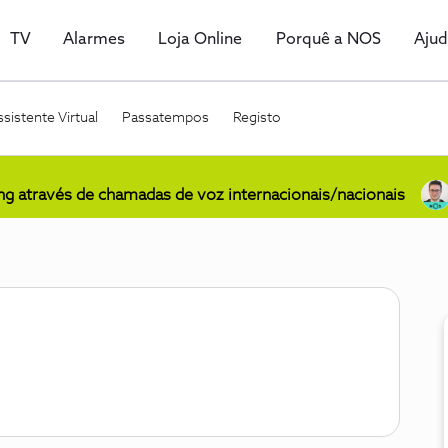
TV
Alarmes
Loja Online
Porquê a NOS
Aju
sistente Virtual
Passatempos
Registo
ing através de chamadas de voz internacionais/nacionais