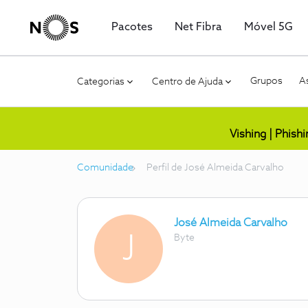
Pacotes
Net Fibra
Móvel 5G
Grupos
As
Categorias
Centro de Ajuda
Vishing | Phish
Comunidade
Perfil de José Almeida Carvalho
José Almeida Carvalho
J
Byte