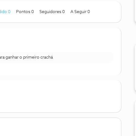
ido 0
Pontos 0
Seguidores
0
A Seguir
0
para ganhar o primeiro crachá