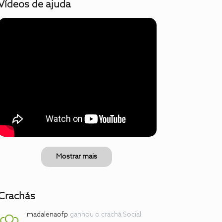
Vídeos de ajuda
Mostrar mais
Crachás
madalenaofp
ganhou o crachá Social