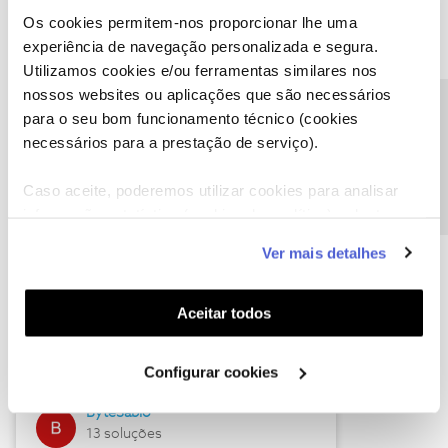
Os cookies permitem-nos proporcionar lhe uma
experiência de navegação personalizada e segura.
Utilizamos cookies e/ou ferramentas similares nos
Descubra as novidades de julho
nossos websites ou aplicações que são necessários
Precisa de ajuda?
para o seu bom funcionamento técnico (cookies
necessários para a prestação de serviço).
Caso aceite, poderemos utilizar cookies para analisar
informação estatística (cookies de analítica), adaptar
este serviço às suas preferências e apresentar-lhe
Ver mais detalhes
funcionalidades (cookies de personalização e
funcionalidade) e adaptar anúncios aos seus interesses
(cookies de publicidade personalizada). Pode gerir a
Hall of Fame de julho
Aceitar todos
utilização dos cookies clicando em "
Configurar
Guimas
Cookies
".
Configurar cookies
17 soluções
ByteSábio
13 soluções