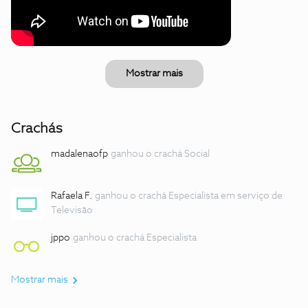
Mostrar mais
Crachás
madalenaofp
ganhou o crachá Social
Rafaela F.
ganhou o crachá Especialista em serviço de
Televisão
jppo
ganhou o crachá Especialista
Mostrar mais