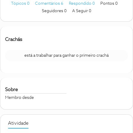
Tópicos 0
Comentários 6
Respondido 0
Pontos 0
Seguidores
0
A Seguir
0
Crachás
está a trabalhar para ganhar o primeiro crachá
Sobre
Membro desde
Atividade