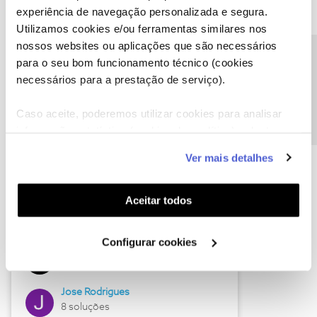
experiência de navegação personalizada e segura.
Utilizamos cookies e/ou ferramentas similares nos
nossos websites ou aplicações que são necessários
Descubra as novidades de junho
Precisa de ajuda?
para o seu bom funcionamento técnico (cookies
necessários para a prestação de serviço).
Caso aceite, poderemos utilizar cookies para analisar
informação estatística (cookies de analítica), adaptar
este serviço às suas preferências e apresentar-lhe
Ver mais detalhes
funcionalidades (cookies de personalização e
funcionalidade) e adaptar anúncios aos seus interesses
(cookies de publicidade personalizada). Pode gerir a
Aceitar todos
utilização dos cookies clicando em "
Configurar
Hall of Fame de junho
Cookies
".
Configurar cookies
Guimas
12 soluções
Jose Rodrigues
8 soluções