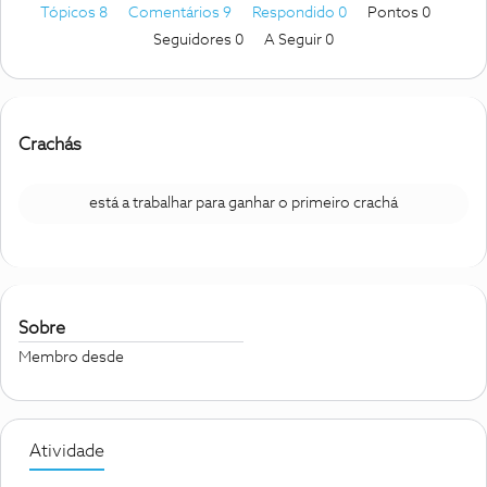
Tópicos 8
Comentários 9
Respondido 0
Pontos 0
Seguidores
0
A Seguir
0
Crachás
está a trabalhar para ganhar o primeiro crachá
Sobre
Membro desde
Atividade