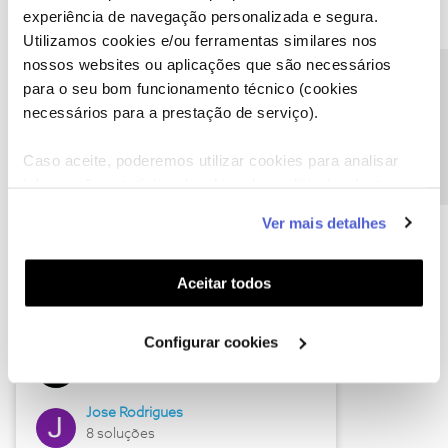
experiência de navegação personalizada e segura.
Utilizamos cookies e/ou ferramentas similares nos
nossos websites ou aplicações que são necessários
Descubra as novidades de junho
Precisa de ajuda?
para o seu bom funcionamento técnico (cookies
necessários para a prestação de serviço).
Caso aceite, poderemos utilizar cookies para analisar
informação estatística (cookies de analítica), adaptar
este serviço às suas preferências e apresentar-lhe
Ver mais detalhes
funcionalidades (cookies de personalização e
funcionalidade) e adaptar anúncios aos seus interesses
(cookies de publicidade personalizada). Pode gerir a
Aceitar todos
utilização dos cookies clicando em "
Configurar
Hall of Fame de junho
Cookies
".
Configurar cookies
Guimas
12 soluções
Jose Rodrigues
8 soluções