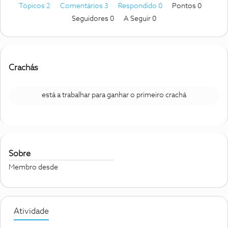
Tópicos 2
Comentários 3
Respondido 0
Pontos 0
Seguidores
0
A Seguir
0
Crachás
está a trabalhar para ganhar o primeiro crachá
Sobre
Membro desde
Atividade