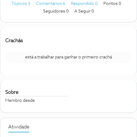
Tópicos 3
Comentários 6
Respondido 0
Pontos 0
Seguidores
0
A Seguir
0
Crachás
está a trabalhar para ganhar o primeiro crachá
Sobre
Membro desde
Atividade