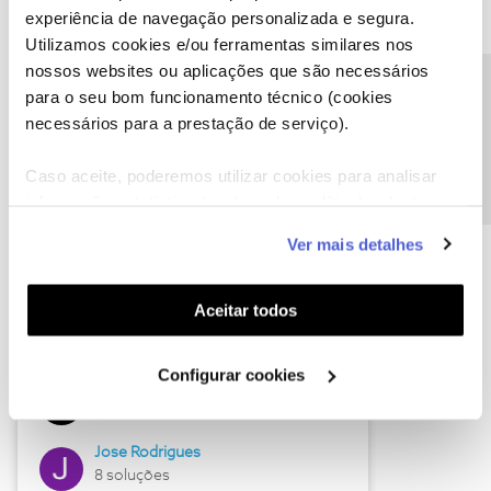
experiência de navegação personalizada e segura.
Utilizamos cookies e/ou ferramentas similares nos
nossos websites ou aplicações que são necessários
Descubra as novidades de junho
Precisa de ajuda?
para o seu bom funcionamento técnico (cookies
necessários para a prestação de serviço).
Caso aceite, poderemos utilizar cookies para analisar
informação estatística (cookies de analítica), adaptar
este serviço às suas preferências e apresentar-lhe
Ver mais detalhes
funcionalidades (cookies de personalização e
funcionalidade) e adaptar anúncios aos seus interesses
(cookies de publicidade personalizada). Pode gerir a
Aceitar todos
utilização dos cookies clicando em "
Configurar
Hall of Fame de junho
Cookies
".
Configurar cookies
Guimas
12 soluções
Jose Rodrigues
8 soluções