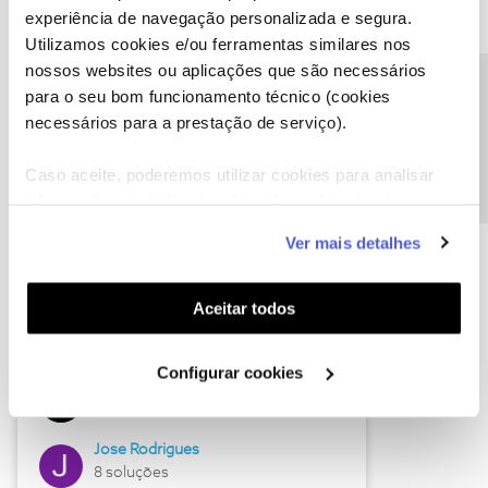
experiência de navegação personalizada e segura.
Utilizamos cookies e/ou ferramentas similares nos
nossos websites ou aplicações que são necessários
Descubra as novidades de junho
Precisa de ajuda?
para o seu bom funcionamento técnico (cookies
necessários para a prestação de serviço).
Caso aceite, poderemos utilizar cookies para analisar
informação estatística (cookies de analítica), adaptar
este serviço às suas preferências e apresentar-lhe
Ver mais detalhes
funcionalidades (cookies de personalização e
funcionalidade) e adaptar anúncios aos seus interesses
(cookies de publicidade personalizada). Pode gerir a
Aceitar todos
utilização dos cookies clicando em "
Configurar
Hall of Fame de junho
Cookies
".
Configurar cookies
Guimas
12 soluções
Jose Rodrigues
8 soluções