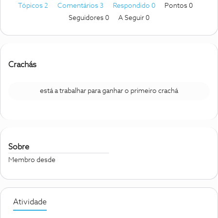
Tópicos 2
Comentários 3
Respondido 0
Pontos 0
Seguidores
0
A Seguir
0
Crachás
está a trabalhar para ganhar o primeiro crachá
Sobre
Membro desde
Atividade