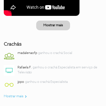
Mostrar mais
Crachás
madalenaofp
ganhou o crachá Social
Rafaela F.
ganhou o crachá Especialista em serviço de
Televisão
jppo
ganhou o crachá Especialista
Mostrar mais