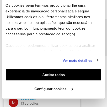
Os cookies permitem-nos proporcionar lhe uma
experiência de navegação personalizada e segura.
Utilizamos cookies e/ou ferramentas similares nos
Descubra as novidades de julho
nossos websites ou aplicações que são necessários
Precisa de ajuda?
para o seu bom funcionamento técnico (cookies
necessários para a prestação de serviço).
Caso aceite, poderemos utilizar cookies para analisar
informação estatística (cookies de analítica), adaptar
este serviço às suas preferências e apresentar-lhe
Ver mais detalhes
funcionalidades (cookies de personalização e
funcionalidade) e adaptar anúncios aos seus interesses
(cookies de publicidade personalizada). Pode gerir a
Hall of Fame de julho
Aceitar todos
utilização dos cookies clicando em "
Configurar
Guimas
Cookies
".
Configurar cookies
17 soluções
ByteSábio
13 soluções