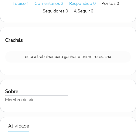
Tópico 1
Comentários 2
Respondido 0
Pontos 0
Seguidores
0
A Seguir
0
Crachás
está a trabalhar para ganhar o primeiro crachá
Sobre
Membro desde
Atividade