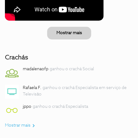
Mostrar mais
Crachás
madalenaofp
ganhou o crachá Social
Rafaela F.
ganhou o crachá Especialista em serviço de
Televisão
jppo
ganhou o crachá Especialista
Mostrar mais