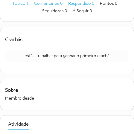
Tópico 1
Comentários 0
Respondido 0
Pontos 0
Seguidores
0
A Seguir
0
Crachás
está a trabalhar para ganhar o primeiro crachá
Sobre
Membro desde
Atividade