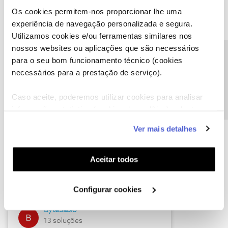
Os cookies permitem-nos proporcionar lhe uma
experiência de navegação personalizada e segura.
Utilizamos cookies e/ou ferramentas similares nos
Descubra as novidades de julho
nossos websites ou aplicações que são necessários
Precisa de ajuda?
para o seu bom funcionamento técnico (cookies
necessários para a prestação de serviço).
Caso aceite, poderemos utilizar cookies para analisar
informação estatística (cookies de analítica), adaptar
este serviço às suas preferências e apresentar-lhe
Ver mais detalhes
funcionalidades (cookies de personalização e
funcionalidade) e adaptar anúncios aos seus interesses
(cookies de publicidade personalizada). Pode gerir a
Hall of Fame de julho
Aceitar todos
utilização dos cookies clicando em "
Configurar
Guimas
Cookies
".
Configurar cookies
17 soluções
ByteSábio
13 soluções