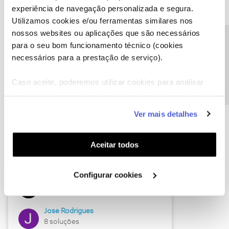
experiência de navegação personalizada e segura.
Utilizamos cookies e/ou ferramentas similares nos
nossos websites ou aplicações que são necessários
Descubra as novidades de junho
Precisa de ajuda?
para o seu bom funcionamento técnico (cookies
necessários para a prestação de serviço).
Caso aceite, poderemos utilizar cookies para analisar
informação estatística (cookies de analítica), adaptar
este serviço às suas preferências e apresentar-lhe
Ver mais detalhes
funcionalidades (cookies de personalização e
funcionalidade) e adaptar anúncios aos seus interesses
(cookies de publicidade personalizada). Pode gerir a
Aceitar todos
utilização dos cookies clicando em "
Configurar
Hall of Fame de junho
Cookies
".
Configurar cookies
Guimas
12 soluções
Jose Rodrigues
8 soluções