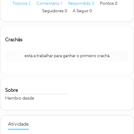
Tópicos 2
Comentário 1
Respondido 0
Pontos 0
Seguidores
0
A Seguir
0
Crachás
está a trabalhar para ganhar o primeiro crachá
Sobre
Membro desde
Atividade