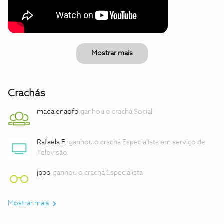
Mostrar mais
Crachás
madalenaofp
ganhou o crachá Social
Rafaela F.
ganhou o crachá Especialista em serviço de
Televisão
jppo
ganhou o crachá Especialista
Mostrar mais