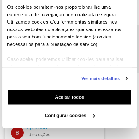
Os cookies permitem-nos proporcionar lhe uma
experiência de navegação personalizada e segura.
Utilizamos cookies e/ou ferramentas similares nos
Descubra as novidades de julho
nossos websites ou aplicações que são necessários
Precisa de ajuda?
para o seu bom funcionamento técnico (cookies
necessários para a prestação de serviço).
Caso aceite, poderemos utilizar cookies para analisar
informação estatística (cookies de analítica), adaptar
este serviço às suas preferências e apresentar-lhe
Ver mais detalhes
funcionalidades (cookies de personalização e
funcionalidade) e adaptar anúncios aos seus interesses
(cookies de publicidade personalizada). Pode gerir a
Hall of Fame de julho
Aceitar todos
utilização dos cookies clicando em "
Configurar
Guimas
Cookies
".
Configurar cookies
17 soluções
ByteSábio
13 soluções