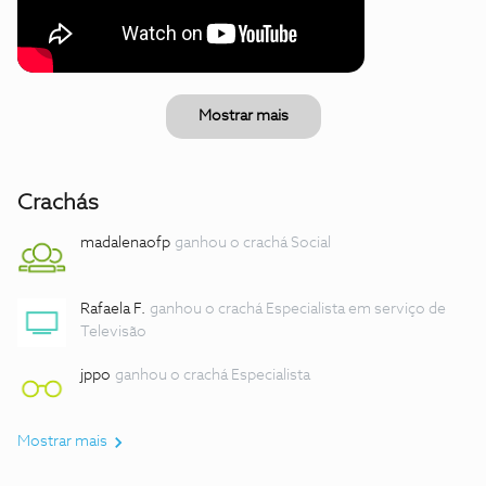
Mostrar mais
Crachás
madalenaofp
ganhou o crachá Social
Rafaela F.
ganhou o crachá Especialista em serviço de
Televisão
jppo
ganhou o crachá Especialista
Mostrar mais