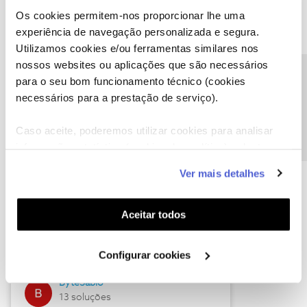
Os cookies permitem-nos proporcionar lhe uma
experiência de navegação personalizada e segura.
Utilizamos cookies e/ou ferramentas similares nos
Descubra as novidades de julho
nossos websites ou aplicações que são necessários
Precisa de ajuda?
para o seu bom funcionamento técnico (cookies
necessários para a prestação de serviço).
Caso aceite, poderemos utilizar cookies para analisar
informação estatística (cookies de analítica), adaptar
este serviço às suas preferências e apresentar-lhe
Ver mais detalhes
funcionalidades (cookies de personalização e
funcionalidade) e adaptar anúncios aos seus interesses
(cookies de publicidade personalizada). Pode gerir a
Hall of Fame de julho
Aceitar todos
utilização dos cookies clicando em "
Configurar
Guimas
Cookies
".
Configurar cookies
17 soluções
ByteSábio
13 soluções